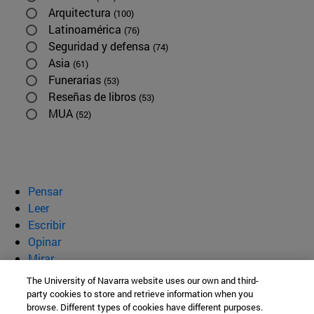
Arquitectura
(100)
Latinoamérica
(76)
Seguridad y defensa
(74)
Asia
(61)
Funerarias
(53)
Reseñas de libros
(53)
MUA
(52)
Pensar
Leer
Escribir
Opinar
Mirar
Quiénes somos
The University of Navarra website uses our own and third-
party cookies to store and retrieve information when you
BeBrave
browse. Different types of cookies have different purposes.