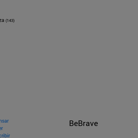
nza
(143)
nsar
BeBrave
er
ribir