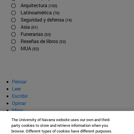
Arquitectura
(100)
Latinoamérica
(76)
Seguridad y defensa
(74)
Asia
(61)
Funerarias
(53)
Reseñas de libros
(53)
MUA
(52)
Pensar
Leer
Escribir
Opinar
Mirar
Quiénes somos
The University of Navarra website uses our own and third-
party cookies to store and retrieve information when you
BeBrave
browse. Different types of cookies have different purposes.