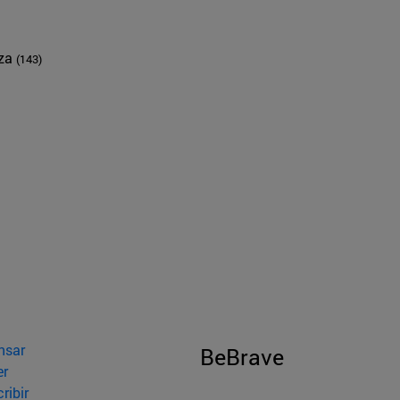
nza
(143)
nsar
BeBrave
er
ribir