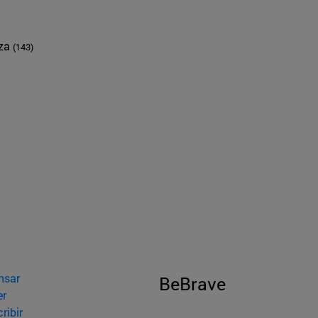
nza
(143)
nsar
BeBrave
er
ribir