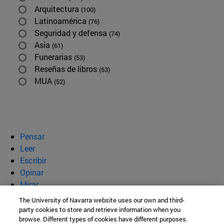
Arquitectura
(100)
Latinoamérica
(76)
Seguridad y defensa
(74)
Asia
(61)
Funerarias
(53)
Reseñas de libros
(53)
MUA
(52)
Pensar
Leer
Escribir
Opinar
Mirar
Quiénes somos
The University of Navarra website uses our own and third-
party cookies to store and retrieve information when you
BeBrave
browse. Different types of cookies have different purposes.