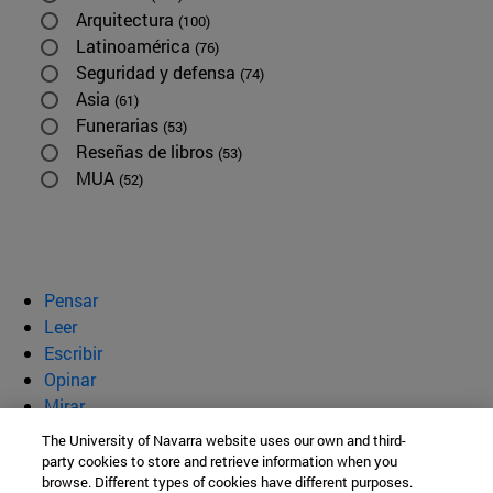
Arquitectura
(100)
Latinoamérica
(76)
Seguridad y defensa
(74)
Asia
(61)
Funerarias
(53)
Reseñas de libros
(53)
MUA
(52)
Pensar
Leer
Escribir
Opinar
Mirar
Quiénes somos
The University of Navarra website uses our own and third-
party cookies to store and retrieve information when you
BeBrave
browse. Different types of cookies have different purposes.