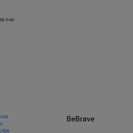
nza
(143)
nsar
BeBrave
er
ribir