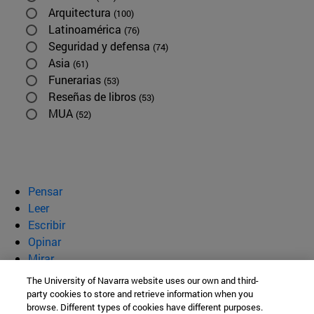
Arquitectura
(100)
Latinoamérica
(76)
Seguridad y defensa
(74)
Asia
(61)
Funerarias
(53)
Reseñas de libros
(53)
MUA
(52)
Pensar
Leer
Escribir
Opinar
Mirar
Quiénes somos
The University of Navarra website uses our own and third-
party cookies to store and retrieve information when you
BeBrave
browse. Different types of cookies have different purposes.