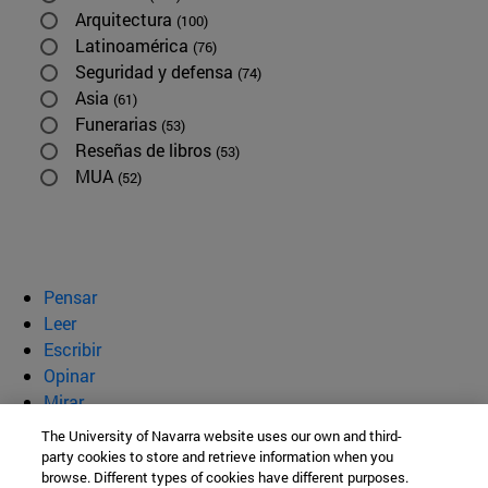
Arquitectura
(100)
Latinoamérica
(76)
Seguridad y defensa
(74)
Asia
(61)
Funerarias
(53)
Reseñas de libros
(53)
MUA
(52)
Pensar
Leer
Escribir
Opinar
Mirar
Quiénes somos
The University of Navarra website uses our own and third-
party cookies to store and retrieve information when you
BeBrave
browse. Different types of cookies have different purposes.