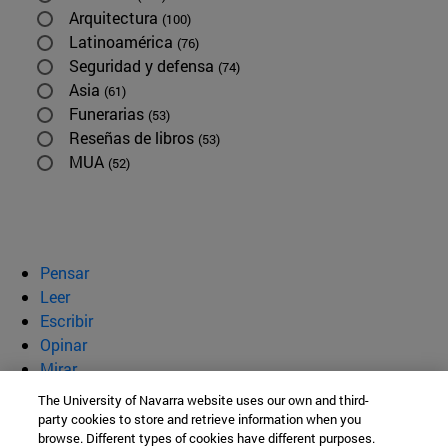
Arquitectura
(100)
Latinoamérica
(76)
Seguridad y defensa
(74)
Asia
(61)
Funerarias
(53)
Reseñas de libros
(53)
MUA
(52)
Pensar
Leer
Escribir
Opinar
Mirar
Quiénes somos
The University of Navarra website uses our own and third-
party cookies to store and retrieve information when you
BeBrave
browse. Different types of cookies have different purposes.