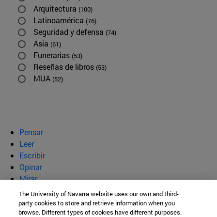
Arquitectura
(100)
Latinoamérica
(76)
Seguridad y defensa
(74)
Asia
(61)
Funerarias
(53)
Reseñas de libros
(53)
MUA
(52)
Pensar
Leer
Escribir
Opinar
Mirar
Quiénes somos
The University of Navarra website uses our own and third-
party cookies to store and retrieve information when you
BeBrave
browse. Different types of cookies have different purposes.