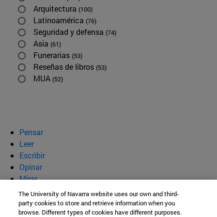
Arquitectura
(100)
Latinoamérica
(76)
Seguridad y defensa
(74)
Asia
(61)
Funerarias
(53)
Reseñas de libros
(53)
MUA
(52)
Pensar
Leer
Escribir
Opinar
Mirar
Quiénes somos
The University of Navarra website uses our own and third-
party cookies to store and retrieve information when you
BeBrave
browse. Different types of cookies have different purposes.