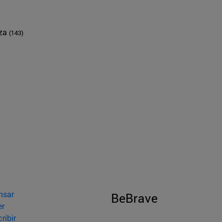
nza
(143)
nsar
BeBrave
er
ribir