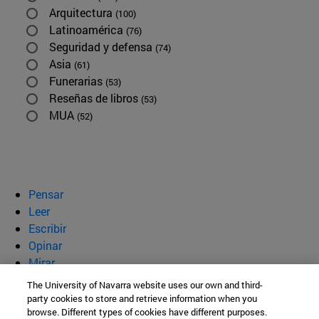
Arquitectura
(100)
Latinoamérica
(76)
Seguridad y defensa
(74)
Asia
(61)
Funerarias
(53)
Reseñas de libros
(53)
MUA
(52)
Pensar
Leer
Escribir
Opinar
Mirar
Quiénes somos
The University of Navarra website uses our own and third-
party cookies to store and retrieve information when you
BeBrave
browse. Different types of cookies have different purposes.