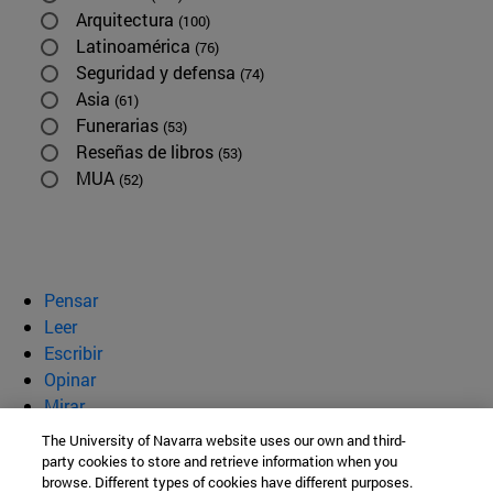
Arquitectura
(100)
Latinoamérica
(76)
Seguridad y defensa
(74)
Asia
(61)
Funerarias
(53)
Reseñas de libros
(53)
MUA
(52)
Pensar
Leer
Escribir
Opinar
Mirar
Quiénes somos
The University of Navarra website uses our own and third-
party cookies to store and retrieve information when you
BeBrave
browse. Different types of cookies have different purposes.