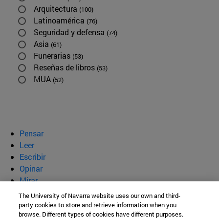
Arquitectura
(100)
Latinoamérica
(76)
Seguridad y defensa
(74)
Asia
(61)
Funerarias
(53)
Reseñas de libros
(53)
MUA
(52)
Pensar
Leer
Escribir
Opinar
Mirar
Quiénes somos
The University of Navarra website uses our own and third-
party cookies to store and retrieve information when you
BeBrave
browse. Different types of cookies have different purposes.