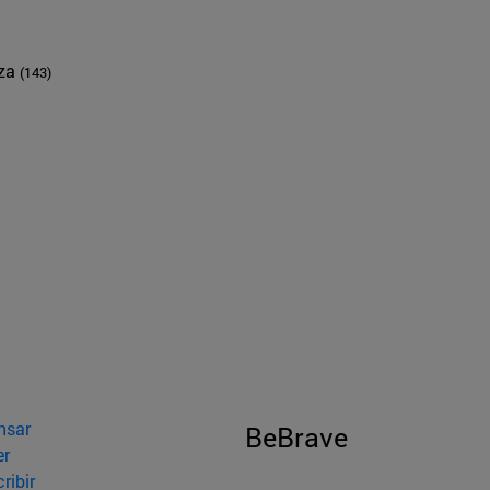
nza
(143)
nsar
BeBrave
er
ribir