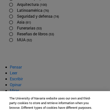
Arquitectura
(100)
Latinoamérica
(76)
Seguridad y defensa
(74)
Asia
(61)
Funerarias
(53)
Reseñas de libros
(53)
MUA
(52)
Pensar
Leer
Escribir
Opinar
Mirar
Quiénes somos
The University of Navarra website uses our own and third-
party cookies to store and retrieve information when you
BeBrave
browse. Different types of cookies have different purposes.