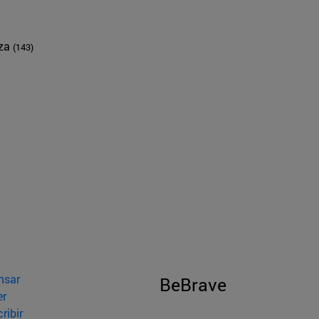
nza
(143)
nsar
BeBrave
er
ribir