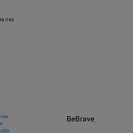
nza
(143)
nsar
BeBrave
er
ribir