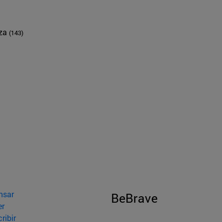
nza
(143)
nsar
BeBrave
er
ribir