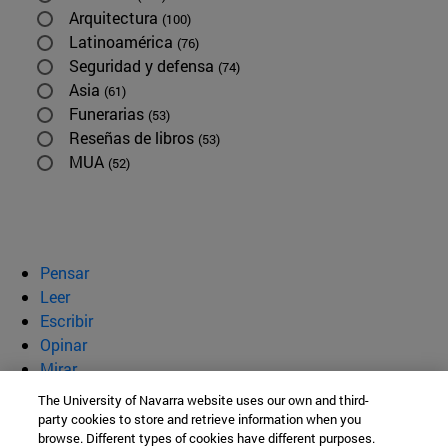
Arquitectura
(100)
Latinoamérica
(76)
Seguridad y defensa
(74)
Asia
(61)
Funerarias
(53)
Reseñas de libros
(53)
MUA
(52)
Pensar
Leer
Escribir
Opinar
Mirar
Quiénes somos
The University of Navarra website uses our own and third-
party cookies to store and retrieve information when you
BeBrave
browse. Different types of cookies have different purposes.