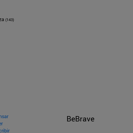
nza
(143)
nsar
BeBrave
er
ribir