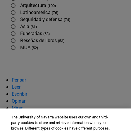
Arquitectura
(100)
Latinoamérica
(76)
Seguridad y defensa
(74)
Asia
(61)
Funerarias
(53)
Reseñas de libros
(53)
MUA
(52)
Pensar
Leer
Escribir
Opinar
Mirar
Quiénes somos
The University of Navarra website uses our own and third-
party cookies to store and retrieve information when you
BeBrave
browse. Different types of cookies have different purposes.