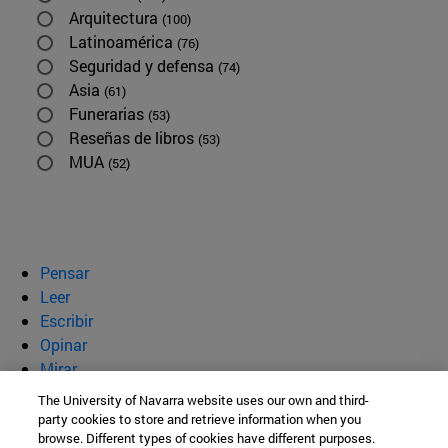
Arquitectura
(100)
Latinoamérica
(76)
Seguridad y defensa
(74)
Asia
(61)
Funerarias
(53)
Reseñas de libros
(53)
MUA
(52)
Pensar
Leer
Escribir
Opinar
Mirar
Quiénes somos
The University of Navarra website uses our own and third-
party cookies to store and retrieve information when you
BeBrave
browse. Different types of cookies have different purposes.