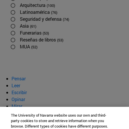
Arquitectura
(100)
Latinoamérica
(76)
Seguridad y defensa
(74)
Asia
(61)
Funerarias
(53)
Reseñas de libros
(53)
MUA
(52)
Pensar
Leer
Escribir
Opinar
Mirar
Quiénes somos
The University of Navarra website uses our own and third-
party cookies to store and retrieve information when you
BeBrave
browse. Different types of cookies have different purposes.