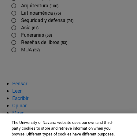
Arquitectura
(100)
Latinoamérica
(76)
Seguridad y defensa
(74)
Asia
(61)
Funerarias
(53)
Reseñas de libros
(53)
MUA
(52)
Pensar
Leer
Escribir
Opinar
Mirar
Quiénes somos
The University of Navarra website uses our own and third-
party cookies to store and retrieve information when you
BeBrave
browse. Different types of cookies have different purposes.