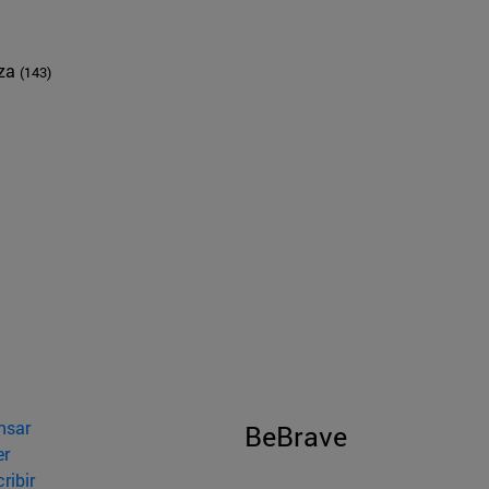
nza
(143)
nsar
BeBrave
er
ribir