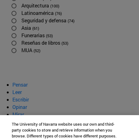
Arquitectura
(100)
Latinoamérica
(76)
Seguridad y defensa
(74)
Asia
(61)
Funerarias
(53)
Reseñas de libros
(53)
MUA
(52)
Pensar
Leer
Escribir
Opinar
Mirar
Quiénes somos
The University of Navarra website uses our own and third-
party cookies to store and retrieve information when you
BeBrave
browse. Different types of cookies have different purposes.