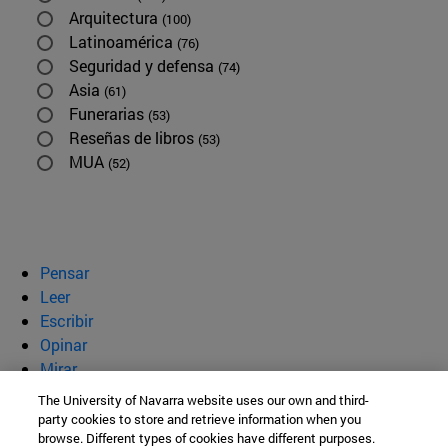
Arquitectura
(100)
Latinoamérica
(76)
Seguridad y defensa
(74)
Asia
(61)
Funerarias
(53)
Reseñas de libros
(53)
MUA
(52)
Pensar
Leer
Escribir
Opinar
Mirar
Quiénes somos
The University of Navarra website uses our own and third-
party cookies to store and retrieve information when you
BeBrave
browse. Different types of cookies have different purposes.