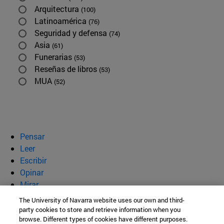
Arquitectura
(100)
Latinoamérica
(76)
Seguridad y defensa
(74)
Asia
(61)
Funerarias
(53)
Reseñas de libros
(53)
MUA
(52)
Pensar
Leer
Escribir
Opinar
Mirar
Quiénes somos
The University of Navarra website uses our own and third-
party cookies to store and retrieve information when you
BeBrave
browse. Different types of cookies have different purposes.