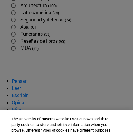
Arquitectura
(100)
Latinoamérica
(76)
Seguridad y defensa
(74)
Asia
(61)
Funerarias
(53)
Reseñas de libros
(53)
MUA
(52)
Pensar
Leer
Escribir
Opinar
Mirar
Quiénes somos
The University of Navarra website uses our own and third-
party cookies to store and retrieve information when you
BeBrave
browse. Different types of cookies have different purposes.