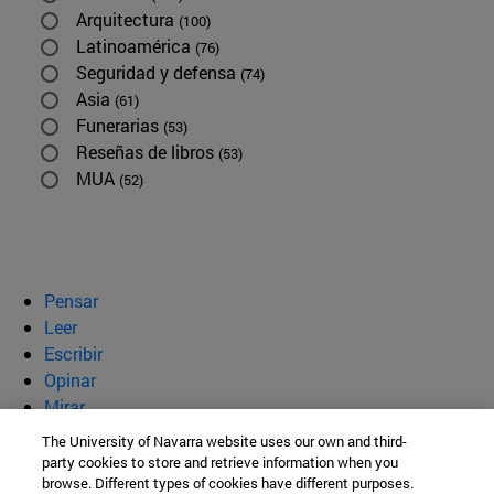
Arquitectura
(100)
Latinoamérica
(76)
Seguridad y defensa
(74)
Asia
(61)
Funerarias
(53)
Reseñas de libros
(53)
MUA
(52)
Pensar
Leer
Escribir
Opinar
Mirar
Quiénes somos
The University of Navarra website uses our own and third-
party cookies to store and retrieve information when you
BeBrave
browse. Different types of cookies have different purposes.