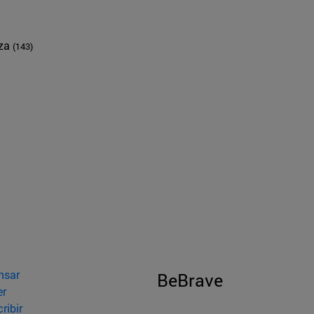
nza
(143)
nsar
BeBrave
er
ribir