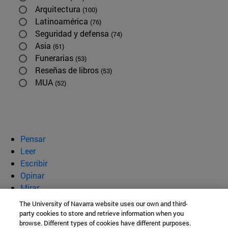
Arquitectura
(100)
Latinoamérica
(76)
Seguridad y defensa
(74)
Asia
(61)
Funerarias
(53)
Reseñas de libros
(53)
MUA
(52)
Pensar
Leer
Escribir
Opinar
Mirar
Quiénes somos
The University of Navarra website uses our own and third-
party cookies to store and retrieve information when you
BeBrave
browse. Different types of cookies have different purposes.