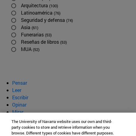
Arquitectura
(100)
Latinoamérica
(76)
Seguridad y defensa
(74)
Asia
(61)
Funerarias
(53)
Reseñas de libros
(53)
MUA
(52)
Pensar
Leer
Escribir
Opinar
Mirar
Quiénes somos
The University of Navarra website uses our own and third-
party cookies to store and retrieve information when you
BeBrave
browse. Different types of cookies have different purposes.