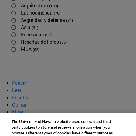
Arquitectura
(100)
Latinoamérica
(76)
Seguridad y defensa
(74)
Asia
(61)
Funerarias
(53)
Reseñas de libros
(53)
MUA
(52)
Pensar
Leer
Escribir
Opinar
Mirar
Quiénes somos
The University of Navarra website uses our own and third-
party cookies to store and retrieve information when you
BeBrave
browse. Different types of cookies have different purposes.