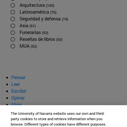
Arquitectura
(100)
Latinoamérica
(76)
Seguridad y defensa
(74)
Asia
(61)
Funerarias
(53)
Reseñas de libros
(53)
MUA
(52)
Pensar
Leer
Escribir
Opinar
Mirar
Quiénes somos
The University of Navarra website uses our own and third-
party cookies to store and retrieve information when you
BeBrave
browse. Different types of cookies have different purposes.