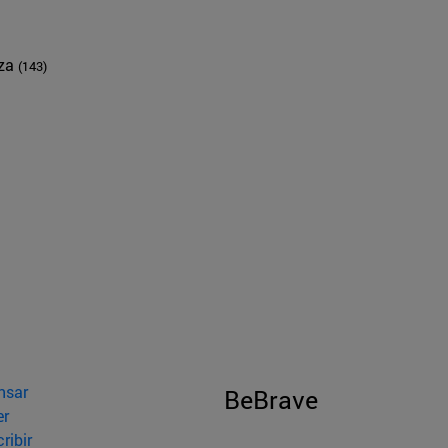
nza
(143)
nsar
BeBrave
er
ribir