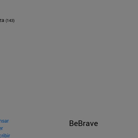
nza
(143)
nsar
BeBrave
er
ribir