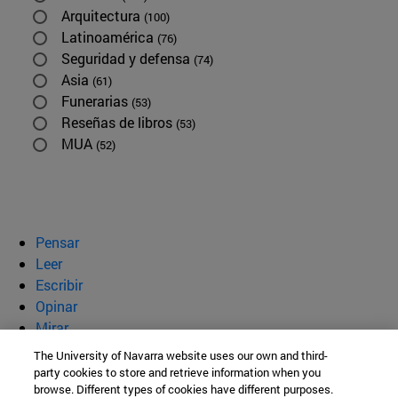
Arquitectura
(100)
Latinoamérica
(76)
Seguridad y defensa
(74)
Asia
(61)
Funerarias
(53)
Reseñas de libros
(53)
MUA
(52)
Pensar
Leer
Escribir
Opinar
Mirar
Quiénes somos
The University of Navarra website uses our own and third-
party cookies to store and retrieve information when you
BeBrave
browse. Different types of cookies have different purposes.