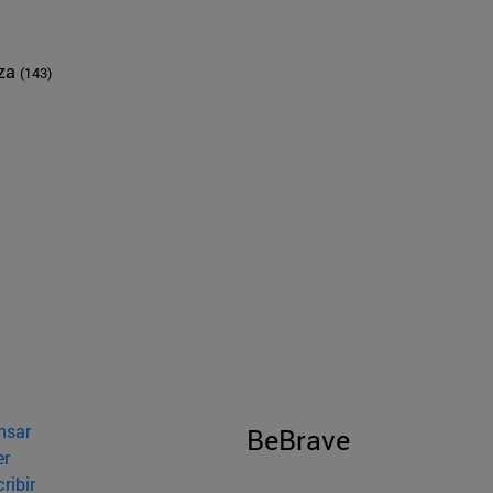
nza
(143)
nsar
BeBrave
er
ribir