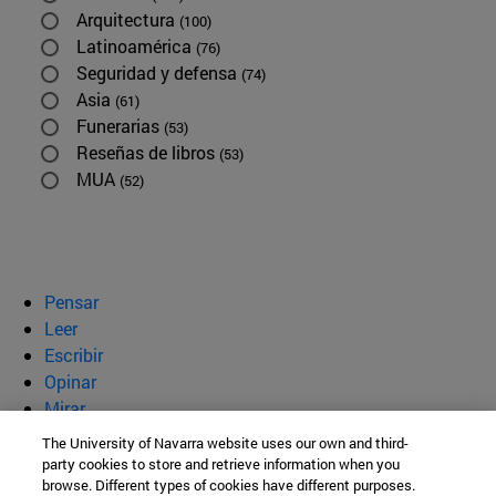
Arquitectura
(100)
Latinoamérica
(76)
Seguridad y defensa
(74)
Asia
(61)
Funerarias
(53)
Reseñas de libros
(53)
MUA
(52)
Pensar
Leer
Escribir
Opinar
Mirar
Quiénes somos
The University of Navarra website uses our own and third-
party cookies to store and retrieve information when you
BeBrave
browse. Different types of cookies have different purposes.