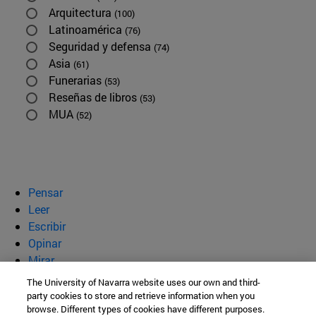
Arquitectura
(100)
Latinoamérica
(76)
Seguridad y defensa
(74)
Asia
(61)
Funerarias
(53)
Reseñas de libros
(53)
MUA
(52)
Pensar
Leer
Escribir
Opinar
Mirar
Quiénes somos
The University of Navarra website uses our own and third-
party cookies to store and retrieve information when you
BeBrave
browse. Different types of cookies have different purposes.