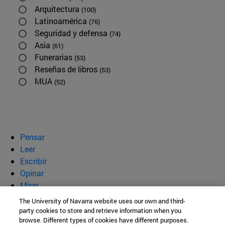
Arquitectura
(100)
Latinoamérica
(76)
Seguridad y defensa
(74)
Asia
(61)
Funerarias
(53)
Reseñas de libros
(53)
MUA
(52)
Pensar
Leer
Escribir
Opinar
Mirar
Quiénes somos
The University of Navarra website uses our own and third-
party cookies to store and retrieve information when you
BeBrave
browse. Different types of cookies have different purposes.