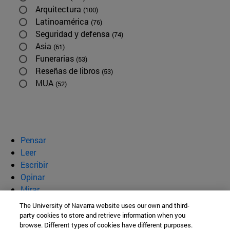
Arquitectura
(100)
Latinoamérica
(76)
Seguridad y defensa
(74)
Asia
(61)
Funerarias
(53)
Reseñas de libros
(53)
MUA
(52)
Pensar
Leer
Escribir
Opinar
Mirar
Quiénes somos
The University of Navarra website uses our own and third-
party cookies to store and retrieve information when you
BeBrave
browse. Different types of cookies have different purposes.