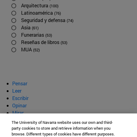
Arquitectura
(100)
Latinoamérica
(76)
Seguridad y defensa
(74)
Asia
(61)
Funerarias
(53)
Reseñas de libros
(53)
MUA
(52)
Pensar
Leer
Escribir
Opinar
Mirar
Quiénes somos
The University of Navarra website uses our own and third-
party cookies to store and retrieve information when you
BeBrave
browse. Different types of cookies have different purposes.