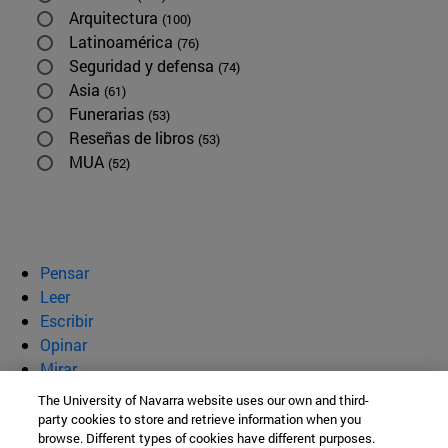
Arquitectura
(100)
Latinoamérica
(76)
Seguridad y defensa
(74)
Asia
(61)
Funerarias
(53)
Reseñas de libros
(53)
MUA
(52)
Pensar
Leer
Escribir
Opinar
Mirar
Quiénes somos
The University of Navarra website uses our own and third-
party cookies to store and retrieve information when you
BeBrave
browse. Different types of cookies have different purposes.