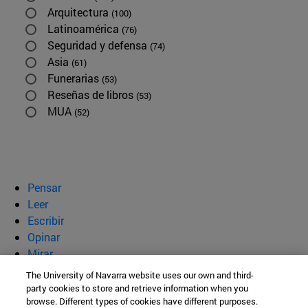
Arquitectura
(100)
Latinoamérica
(76)
Seguridad y defensa
(74)
Asia
(61)
Funerarias
(53)
Reseñas de libros
(53)
MUA
(52)
Pensar
Leer
Escribir
Opinar
Mirar
Quiénes somos
The University of Navarra website uses our own and third-
party cookies to store and retrieve information when you
BeBrave
browse. Different types of cookies have different purposes.